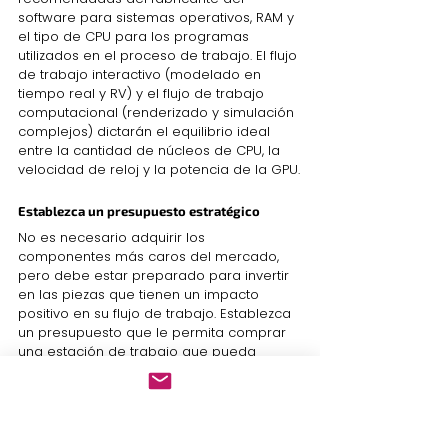
software para sistemas operativos, RAM y 
el tipo de CPU para los programas 
utilizados en el proceso de trabajo. El flujo 
de trabajo interactivo (modelado en 
tiempo real y RV) y el flujo de trabajo 
computacional (renderizado y simulación 
complejos) dictarán el equilibrio ideal 
entre la cantidad de núcleos de CPU, la 
velocidad de reloj y la potencia de la GPU.
Establezca un presupuesto estratégico
No es necesario adquirir los 
componentes más caros del mercado, 
pero debe estar preparado para invertir 
en las piezas que tienen un impacto 
positivo en su flujo de trabajo. Establezca 
un presupuesto que le permita comprar 
una estación de trabajo que pueda 
hacer más de lo que necesita 
actualmente, para que pueda expandirse 
sin tener que reinvertir en más hardware 
más adelante. Una inversión inicial 
ligeramente mayor en una estación de 