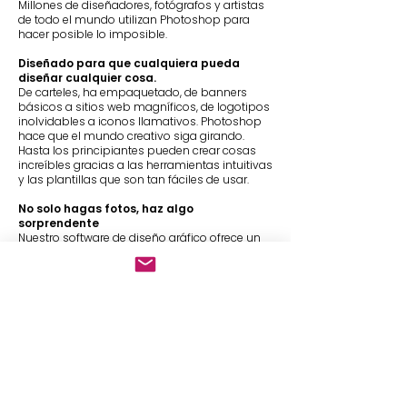
Millones de diseñadores, fotógrafos y artistas
de todo el mundo utilizan Photoshop para
hacer posible lo imposible.
Diseñado para que cualquiera pueda
diseñar cualquier cosa.
De carteles, ha empaquetado, de banners
básicos a sitios web magníficos, de logotipos
inolvidables a iconos llamativos. Photoshop
hace que el mundo creativo siga girando.
Hasta los principiantes pueden crear cosas
increíbles gracias a las herramientas intuitivas
y las plantillas que son tan fáciles de usar.
No solo hagas fotos, haz algo
sorprendente
Nuestro software de diseño gráfico ofrece un
conjunto completo de herramientas de
fotografía profesional para convertir tus
instantáneas en obras de arte,
independientemente de si pretendes hacer
ediciones corrientes o transformaciones
totales. Ajusta, recorta, elimina objetos, retoca
y repara fotografías antiguas. Juega con los
colores, efectos y mucho más para convertir
lo corriente en algo extraordinario.
El precio es solo referencial. Solicita tu