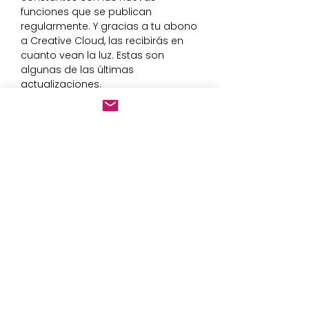
funciones que se publican
regularmente. Y gracias a tu abono
a Creative Cloud, las recibirás en
cuanto vean la luz. Estas son
algunas de las últimas
actualizaciones.
Edición global
Ahorra tiempo modificando texto u
objetos repetidos en múltiples
mesas de trabajo a la vez.
Barra de herramientas
personalizable
Añade o quita herramienta para
tener solo las que quieras y
agrúpalas de la forma que mejor te
venga.
Presentación y vista previa de
recortes
Convierte las mesas de trabajo en
diapositivas que puedas proyectar
y compartir fácilmente, y descubre