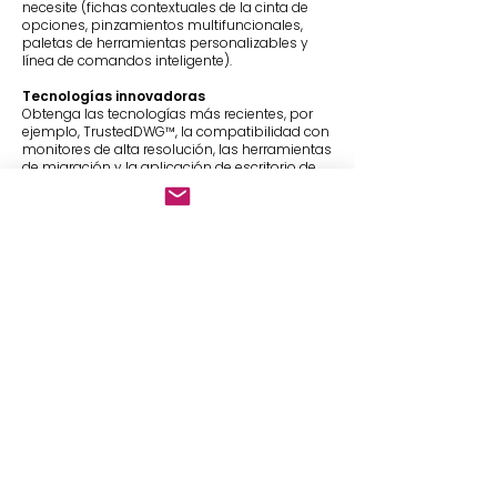
necesite (fichas contextuales de la cinta de
opciones, pinzamientos multifuncionales,
paletas de herramientas personalizables y
línea de comandos inteligente).
Tecnologías innovadoras
Obtenga las tecnologías más recientes, por
ejemplo, TrustedDWG™, la compatibilidad con
monitores de alta resolución, las herramientas
de migración y la aplicación de escritorio de
AutoCAD.
Comparta y utilice datos de archivos PDF y
DGN, Bing Maps y la aplicación para
dispositivos móviles de AutoCAD
El precio es referencial. Para solicitar precio de
AutoCAD LT, haga clic en el botón de
presupuesta.
¡Con NANUXPC compras original!