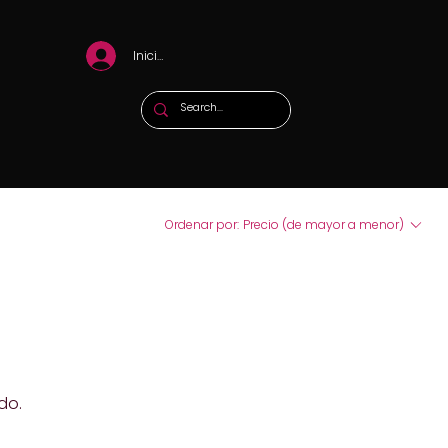
Iniciar sesión
Ordenar por:
Precio (de mayor a menor)
do.