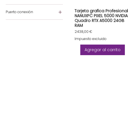
Nvidia GT610
16GB
Tarjeta grafica Profesional
NVIDIA RTX Profesional
Puerto conexión
1GB
A4000
NANUXPC PIXEL 5000 NVIDIA
24GB
Quadro RTX A5000 24GB
AGP
NVIDIA RTX Profesional
RAM
A5000
4GB
PCI Estándar
Precio
2438,00 €
512MB
PCI Express
Impuesto excluido
Agregar al carrito
NANUXBLOG