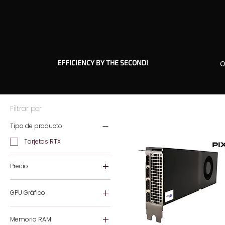
EFFICIENCY BY THE SECOND!
O
Filtrar por
Tipo de producto
Tarjetas RTX
Precio
GPU Gráfico
145 €
2438 €
AMD 7600GS
Memoria RAM
AMD RX 580