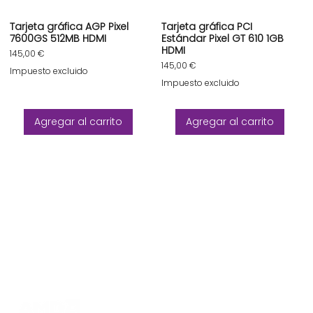
Tarjeta gráfica AGP Pixel
Tarjeta gráfica PCI
7600GS 512MB HDMI
Estándar Pixel GT 610 1GB
HDMI
Precio
145,00 €
Precio
145,00 €
Impuesto excluido
Impuesto excluido
Agregar al carrito
Agregar al carrito