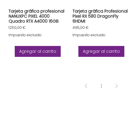
Tarjeta gráfica profesional
Tarjeta gráfica Profesional
NANUXPC PIXEL 4000
Pixel RX 580 DragonFly
Quadro RTX A4000 16GB
6HDMI
Precio
Precio
1250,00 €
495,00 €
Impuesto excluido
Impuesto excluido
Agregar al carrito
Agregar al carrito
1
Ordenadores
Componentes
Sobre nosotros