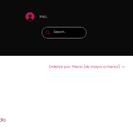
Iniciar sesión
Ordenar por:
Precio (de mayor a menor)
do.