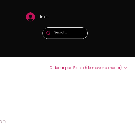
Iniciar sesión
Ordenar por:
Precio (de mayor a menor)
do.