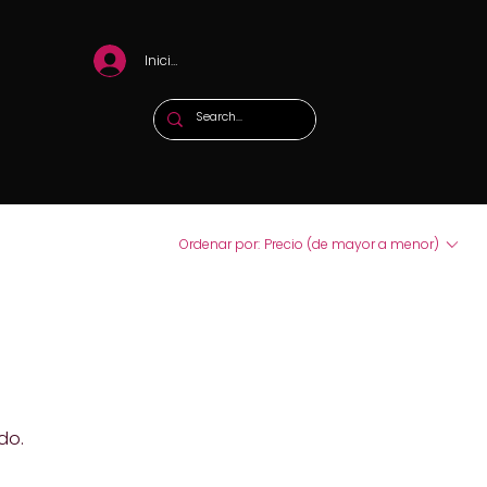
Iniciar sesión
Ordenar por:
Precio (de mayor a menor)
do.