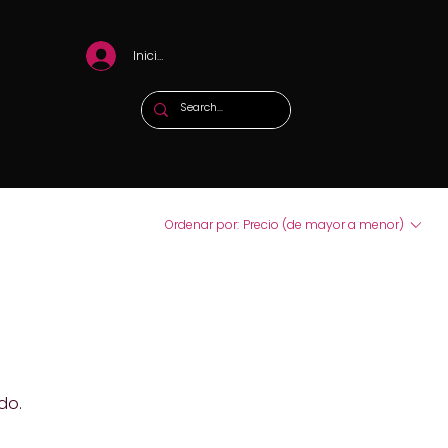
Iniciar sesión
Ordenar por:
Precio (de mayor a menor)
do.