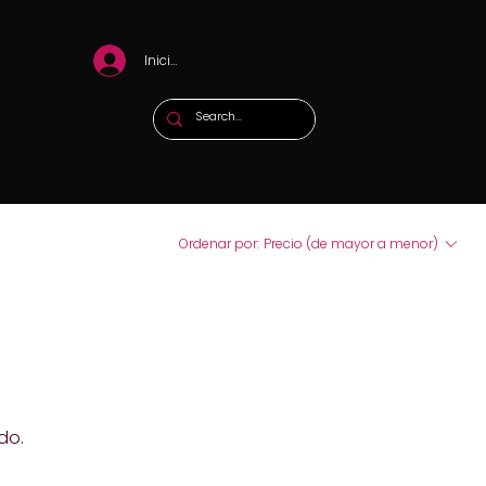
Iniciar sesión
Ordenar por:
Precio (de mayor a menor)
do.