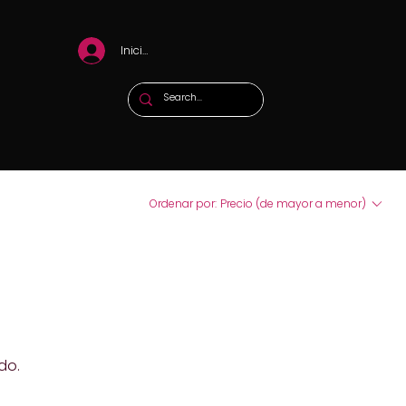
Iniciar sesión
Ordenar por:
Precio (de mayor a menor)
do.