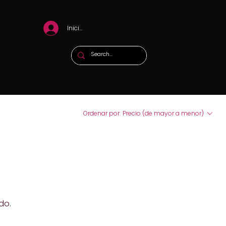
Iniciar sesión
Ordenar por:
Precio (de mayor a menor)
do.