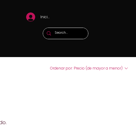
Iniciar sesión
Ordenar por:
Precio (de mayor a menor)
do.