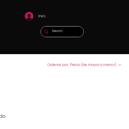
Iniciar sesión
Ordenar por:
Precio (de mayor a menor)
do.