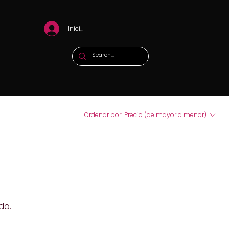
Iniciar sesión
Ordenar por:
Precio (de mayor a menor)
do.