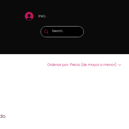
Iniciar sesión
Ordenar por:
Precio (de mayor a menor)
do.