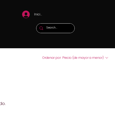
Iniciar sesión
Ordenar por:
Precio (de mayor a menor)
do.